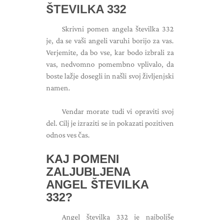
ŠTEVILKA 332
Skrivni pomen angela številka 332
je, da se vaši angeli varuhi borijo za vas.
Verjemite, da bo vse, kar bodo izbrali za
vas, nedvomno pomembno vplivalo, da
boste lažje dosegli in našli svoj življenjski
namen.
Vendar morate tudi vi opraviti svoj
del. Cilj je izraziti se in pokazati pozitiven
odnos ves čas.
KAJ POMENI
ZALJUBLJENA
ANGEL ŠTEVILKA
332?
Angel številka 332 je najboljše