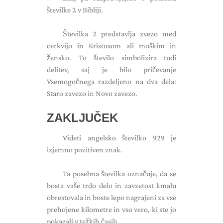
številke 2 v Bibliji.
Številka 2 predstavlja zvezo med
cerkvijo in Kristusom ali moškim in
žensko. To število simbolizira tudi
delitev, saj je bilo pričevanje
Vsemogočnega razdeljeno na dva dela:
Staro zavezo in Novo zavezo.
ZAKLJUČEK
Videti angelsko številko 929 je
izjemno pozitiven znak.
Ta posebna številka označuje, da se
bosta vaše trdo delo in zavzetost kmalu
obrestovala in boste lepo nagrajeni za vse
prehojene kilometre in vso vero, ki ste jo
pokazali v težkih časih.