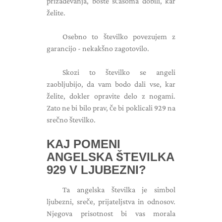
prizadevanja, boste sčasoma dobili, kar
želite.
Osebno to številko povezujem z
garancijo - nekakšno zagotovilo.
Skozi to številko se angeli
zaobljubijo, da vam bodo dali vse, kar
želite, dokler opravite delo z nogami.
Zato ne bi bilo prav, če bi poklicali 929 na
srečno številko.
KAJ POMENI
ANGELSKA ŠTEVILKA
929 V LJUBEZNI?
Ta angelska številka je simbol
ljubezni, sreče, prijateljstva in odnosov.
Njegova prisotnost bi vas morala