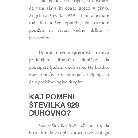
Tudi ko dosežete uspeh, ne dovolite,
da vam slava in denar gredo v glavo.
Angelsko številko 929 lahko dojemate
tudi kot nežen opomin, da ostanete
ponižni in stvari vedno držite v
perspektivi.
Uporabite svoje spretnosti in novo
pridobljene finančne dobičke, da
pomagate ljudem okoli sebe. Na kratko,
morali bi živeti navdihujoče življenje, ki
daje pozitiven zgled drugim.
KAJ POMENI
ŠTEVILKA 929
DUHOVNO?
Videz številke 929 kaže na to, da
boste kmalu vstopili v novo fazo svojega