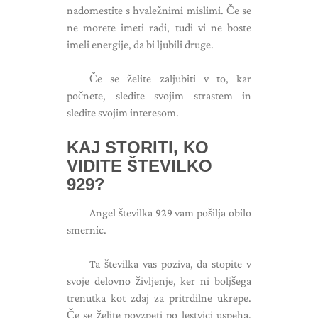
nadomestite s hvaležnimi mislimi. Če se
ne morete imeti radi, tudi vi ne boste
imeli energije, da bi ljubili druge.
Če se želite zaljubiti v to, kar
počnete, sledite svojim strastem in
sledite svojim interesom.
KAJ STORITI, KO
VIDITE ŠTEVILKO
929?
Angel številka 929 vam pošilja obilo
smernic.
Ta številka vas poziva, da stopite v
svoje delovno življenje, ker ni boljšega
trenutka kot zdaj za pritrdilne ukrepe.
Če se želite povzpeti po lestvici uspeha,