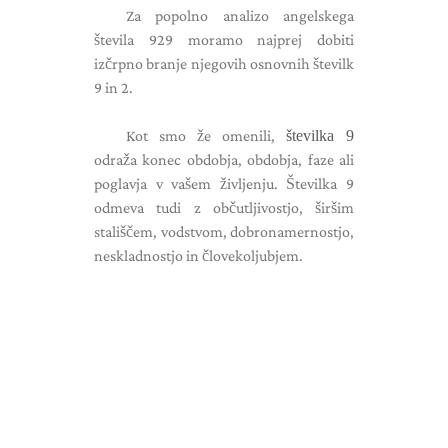
Za popolno analizo angelskega
števila 929 moramo najprej dobiti
izčrpno branje njegovih osnovnih številk
9 in 2.
Kot smo že omenili,
številka 9
odraža konec obdobja, obdobja, faze ali
poglavja v vašem življenju. Številka 9
odmeva tudi z občutljivostjo, širšim
stališčem, vodstvom, dobronamernostjo,
neskladnostjo in človekoljubjem.