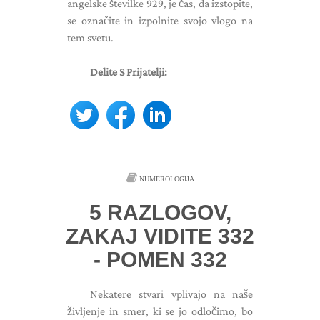
angelske številke 929, je čas, da izstopite,
se označite in izpolnite svojo vlogo na
tem svetu.
Delite S Prijatelji:
NUMEROLOGIJA
5 RAZLOGOV,
ZAKAJ VIDITE 332
- POMEN 332
Nekatere stvari vplivajo na naše
življenje in smer, ki se jo odločimo, bo