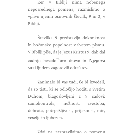
Ker v Bibliji nima nobenega
neposrednega pomena, razmislimo o
vplivu njenih osnovnih številk, 9 in 2, v
Bibliji.
Številka 9 predstavlja dokončnost
in božansko popolnost v Svetem pismu.
V Bibliji piše, da je Jezus Kristus 9. dah dal
th
zadnjo besedo
uro dneva in
Njegova
smrt
ljudem zagotovili odrešitev.
Zanimalo bi vas tudi, če bi izvedeli,
da so tisti, ki se odločijo hoditi s Svetim
Duhom, blagoslovljeni z 9 sadovi:
samokontrola, nežnost, zvestoba,
dobrota, potrpežljivost, prijaznost, mir,
veselje in ljubezen.
Zdaj pa razpravljajmo o pomenu