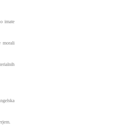
no imate
e morali
erialnih
angelska
erjem.