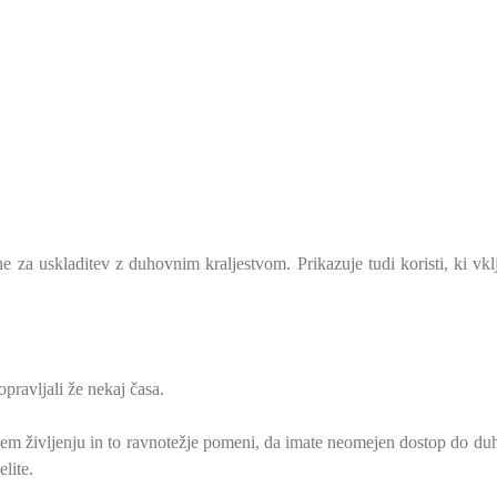
ne za uskladitev z duhovnim kraljestvom. Prikazuje tudi koristi, ki vkl
opravljali že nekaj časa.
vojem življenju in to ravnotežje pomeni, da imate neomejen dostop do d
lite.