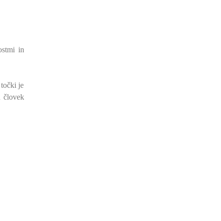
ostmi in
točki je
n človek