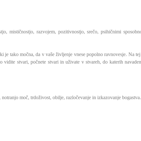
jo, mističnostjo, razvojem, pozitivnostjo, srečo, psihičnimi sposobn
i je tako močna, da v vaše življenje vnese popolno ravnovesje. Na tej 
 vidite stvari, počnete stvari in uživate v stvareh, do katerih navade
, notranjo moč, trdoživost, obilje, razločevanje in izkazovanje bogastva.