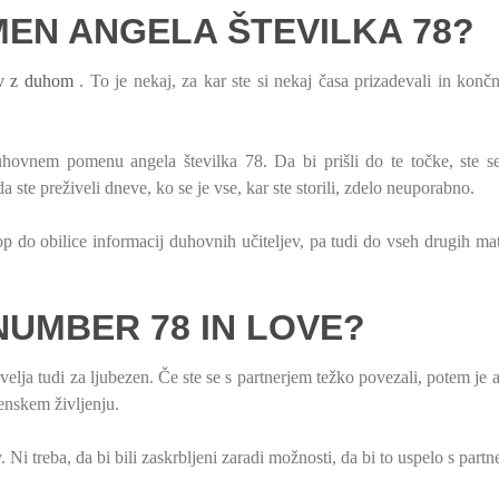
MEN ANGELA ŠTEVILKA 78?
ev z duhom
. To je nekaj, za kar ste si nekaj časa prizadevali in konč
uhovnem pomenu angela številka 78. Da bi prišli do te točke, ste s
 da ste preživeli dneve, ko se je vse, kar ste storili, zdelo neuporabno.
do obilice informacij duhovnih učiteljev, pa tudi do vseh drugih mat
NUMBER 78 IN LOVE?
 velja tudi za ljubezen. Če ste se s partnerjem težko povezali, potem je 
enskem življenju.
v. Ni treba, da bi bili zaskrbljeni zaradi možnosti, da bi to uspelo s partn