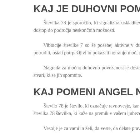
KAJ JE DUHOVNI PO
Številka 78 je sporočilo, ki signalizira
uskladit
dostop do področja neskončnih možnosti.
Vibracije številke 7 so še posebej aktivne v d
potruditi, ostati potrpežljivi in ​​pokazati notranjo moč,
Nagrada za močno duhovno povezanost je dostop 
stvari, ki se jih spomnite.
KAJ POMENI ANGEL 
Število 78 je število, ki označuje ravnovesje, kar
številka 78 številka, ki kaže na premik v vašem ljubez
Vesolje je za vami in želi, da veste, da delate pra