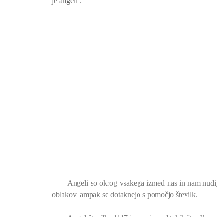
je
angeli
.
Angeli so okrog vsakega izmed nas in nam nudijo
oblakov, ampak se dotaknejo s pomočjo številk.