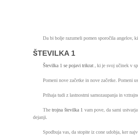
Da bi bolje razumeli pomen sporočila angelov, ki
ŠTEVILKA 1
Številka 1 se pojavi trikrat
, ki je svoj učinek v sp
Pomeni nove začetke in nove začetke. Pomeni ust
Prihaja tudi z lastnostmi samozaupanja in vztrajno
The
trojna številka 1
vam pove, da sami ustvarjate
dejanji.
Spodbuja vas, da stopite iz cone udobja, ker naj