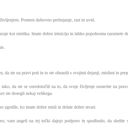
življenjem. Pomeni duhovno prebujanje, rast in uvid.
kazuje kot mistika. Imate dobro intuicijo in lahko popolnoma razumete d
le.
 da ste na pravi poti in to ste ohranili s svojimi dejanji, mislimi in prep
li tako, da ste se osredotočili na to, da svoje življenje usmerite na prav
 ker ste dosegli nekaj velikega.
 zgodile, ko imate dobre misli in delate dobre stvari.
ro, vam angeli na tej točki dajejo podporo in spodbudo, da sledite