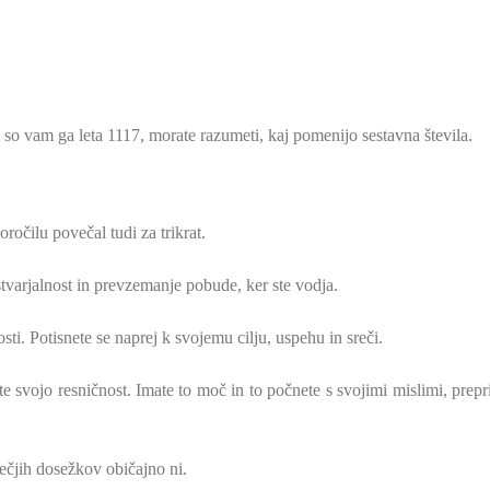
 so vam ga leta 1117, morate razumeti, kaj pomenijo sestavna števila.
oročilu povečal tudi za trikrat.
varjalnost in prevzemanje pobude, ker ste vodja.
sti. Potisnete se naprej k svojemu cilju, uspehu in sreči.
 svojo resničnost. Imate to moč in to počnete s svojimi mislimi, prepri
večjih dosežkov običajno ni.