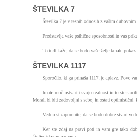
ŠTEVILKA 7
Številka 7 je v tesnih odnosih z vašim duhovnim 
Predstavlja vaše psihične sposobnosti in vas pri
To tudi kaže, da se bodo vaše želje kmalu pokaza
ŠTEVILKA 1117
Sporočilo, ki ga prinaša 1117, je aplavz. Pove vam,
Imate moč ustvariti svojo realnost in to ste stori
Morali bi biti zadovoljni s seboj in ostati optimistični,
Vedno si zapomnite, da se bodo dobre stvari vedno
Ker ste zdaj na pravi poti in vam gre tako dob
življenjskemu namenu.