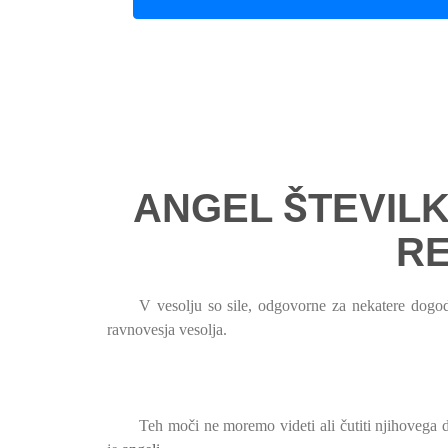
ANGEL ŠTEVILK
RE
V vesolju so sile, odgovorne za nekatere dogodk
ravnovesja vesolja.
Teh moči ne moremo videti ali čutiti njihovega d