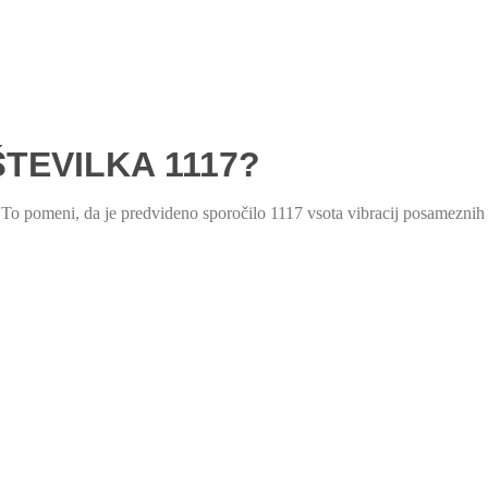
TEVILKA 1117?
 To pomeni, da je predvideno sporočilo 1117 vsota vibracij posameznih š