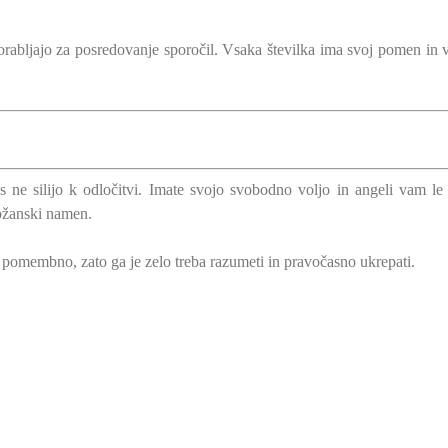
porabljajo za posredovanje sporočil. Vsaka številka ima svoj pomen in v
 ne silijo k odločitvi. Imate svojo svobodno voljo in angeli vam le
božanski namen.
n pomembno, zato ga je zelo treba razumeti in pravočasno ukrepati.