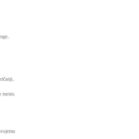
ruge.
ričanji.
o mesto.
 svojemu