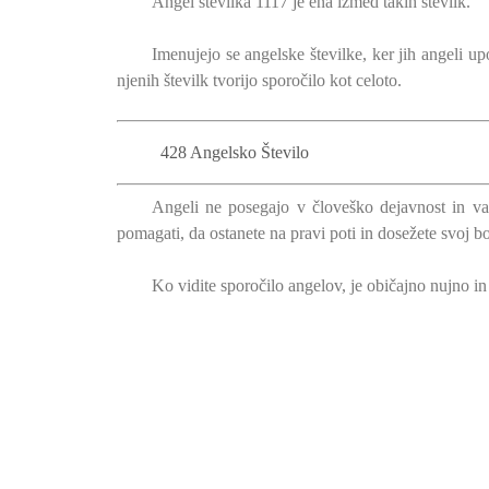
Angel številka 1117 je ena izmed takih številk.
Imenujejo se angelske številke, ker jih angeli u
njenih številk tvorijo sporočilo kot celoto.
428 Angelsko Število
Angeli ne posegajo v človeško dejavnost in vas
pomagati, da ostanete na pravi poti in dosežete svoj 
Ko vidite sporočilo angelov, je običajno nujno i