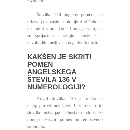
razumeli.
Številka 136 angelov pomeni, da
odzvanja z vašimi notranjimi občutki in
osebnimi vibracijami. Pomaga vam, da
se sprijaznite s svojimi čustvi in ​​
osvobodite misli vseh negativnih misli.
KAKŠEN JE SKRITI
POMEN
ANGELSKEGA
ŠTEVILA 136 V
NUMEROLOGIJI?
Angel številka 136 je mešanica
energij in vibracij števil 1, 3 in 6. Te tri
številke ustvarjajo edinstven odnos, ki
ponuja skrivni pomen in edinstveno
simboliko.