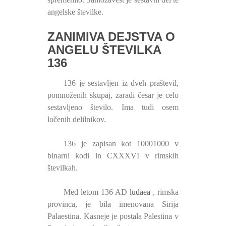
angelske številke.
ZANIMIVA DEJSTVA O
ANGELU ŠTEVILKA
136
136 je sestavljen iz dveh praštevil,
pomnoženih skupaj, zaradi česar je celo
sestavljeno število. Ima tudi osem
ločenih delilnikov.
136 je zapisan kot 10001000 v
binarni kodi in CXXXVI v rimskih
številkah.
Med letom 136 AD
ludaea
, rimska
provinca, je bila imenovana Sirija
Palaestina. Kasneje je postala Palestina v