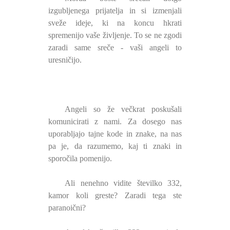
izgubljenega prijatelja in si izmenjali
sveže ideje, ki na koncu hkrati
spremenijo vaše življenje. To se ne zgodi
zaradi same sreče - vaši angeli to
uresničijo.
Angeli so že večkrat poskušali
komunicirati z nami. Za dosego nas
uporabljajo tajne kode in znake, na nas
pa je, da razumemo, kaj ti znaki in
sporočila pomenijo.
Ali nenehno vidite številko 332,
kamor koli greste? Zaradi tega ste
paranoični?