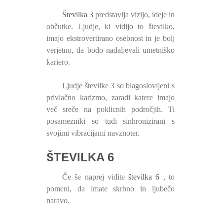
Številka 3
predstavlja vizijo, ideje in
občutke. Ljudje, ki vidijo to številko,
imajo ekstrovertirano osebnost in je bolj
verjetno, da bodo nadaljevali umetniško
kariero.
Ljudje številke 3 so blagoslovljeni s
privlačno karizmo, zaradi katere imajo
več sreče na poklicnih področjih. Ti
posamezniki so tudi sinhronizirani s
svojimi vibracijami navznoter.
ŠTEVILKA 6
Če še naprej vidite
številka 6
, to
pomeni, da imate skrbno in ljubečo
naravo.