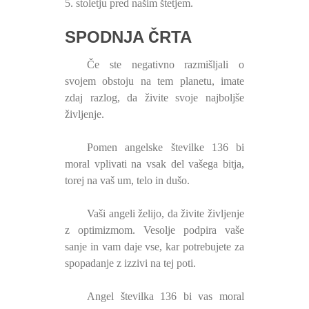
5. stoletju pred našim štetjem.
SPODNJA ČRTA
Če ste negativno razmišljali o
svojem obstoju na tem planetu, imate
zdaj razlog, da živite svoje najboljše
življenje.
Pomen angelske številke 136 bi
moral vplivati ​​na vsak del vašega bitja,
torej na vaš um, telo in dušo.
Vaši angeli želijo, da živite življenje
z optimizmom. Vesolje podpira vaše
sanje in vam daje vse, kar potrebujete za
spopadanje z izzivi na tej poti.
Angel številka 136 bi vas moral