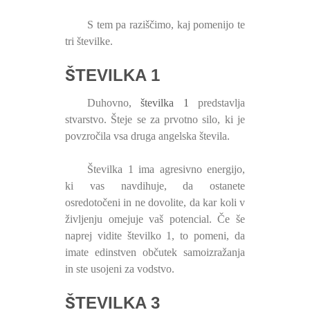
S tem pa raziščimo, kaj pomenijo te
tri številke.
ŠTEVILKA 1
Duhovno,
številka 1
predstavlja
stvarstvo. Šteje se za prvotno silo, ki je
povzročila vsa druga angelska števila.
Številka 1 ima agresivno energijo,
ki vas navdihuje, da ostanete
osredotočeni in ne dovolite, da kar koli v
življenju omejuje vaš potencial. Če še
naprej vidite številko 1, to pomeni, da
imate edinstven občutek samoizražanja
in ste usojeni za vodstvo.
ŠTEVILKA 3