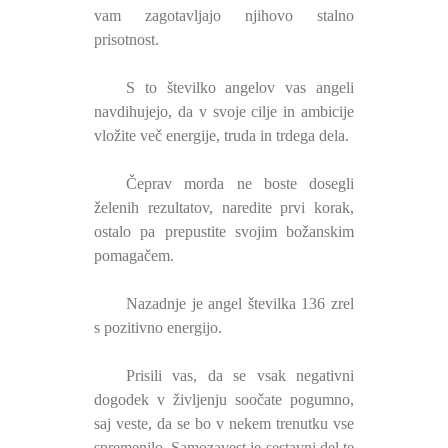
vam zagotavljajo njihovo stalno
prisotnost.
S to številko angelov vas angeli
navdihujejo, da v svoje cilje in ambicije
vložite več energije, truda in trdega dela.
Čeprav morda ne boste dosegli
želenih rezultatov, naredite prvi korak,
ostalo pa prepustite svojim božanskim
pomagačem.
Nazadnje je angel številka 136 zrel
s pozitivno energijo.
Prisili vas, da se vsak negativni
dogodek v življenju soočate pogumno,
saj veste, da se bo v nekem trenutku vse
spremenilo. Samozavest je sestavni del te