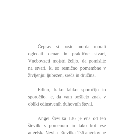
Čeprav si boste morda morali
ogledati denar in praktične stvari,
Vnebovzeti mojstri želijo, da pomislite
na stvari, ki so resnično pomembne v
življenju: ljubezen, sreča in družina.
Edino, kako lahko sporočijo to
sporočilo, je, da vam pošljejo znak v
obliki edinstvenih duhovnih števil.
Angel številka 136 je ena od teh
številk s pomenom in tako kot vse
angelska števila
, številka 136 angelov ne