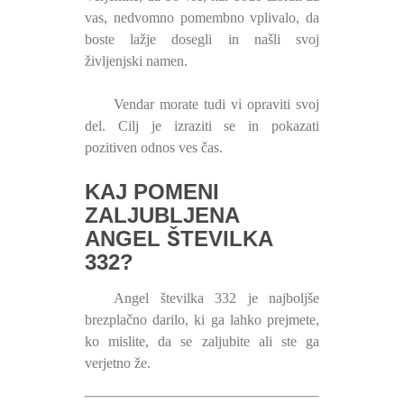
vas, nedvomno pomembno vplivalo, da
boste lažje dosegli in našli svoj
življenjski namen.
Vendar morate tudi vi opraviti svoj
del. Cilj je izraziti se in pokazati
pozitiven odnos ves čas.
KAJ POMENI
ZALJUBLJENA
ANGEL ŠTEVILKA
332?
Angel številka 332 je najboljše
brezplačno darilo, ki ga lahko prejmete,
ko mislite, da se zaljubite ali ste ga
verjetno že.