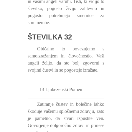
in vašimi angeli varuhi. Tisti, ki vidijo to
številko, pogosto živijo zahtevno in
pogosto potrebujejo smernice za
spremembe.
ŠTEVILKA 32
Običajno to povezujemo s
samoizražanjem in človečnostjo. Vaši
angeli želijo, da ste bolj zgovorni s
svojimi čustvi in ​​se pogosteje izražate.
13 Ljubezenski Pomen
Zatiranje čustev in bolečine lahko
škoduje vašemu splošnemu zdravju, zato
je pametno, da stvari izpustite ven.
Govorjenje dolgoročno zdravi in ​​prinese