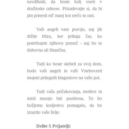
navdihniti, da boste bolj vneti v
družinske odnose. Prizadevajte si, da bi
jim prinesli nič manj kot srečo in rast.
Vaši angeli vam pravijo, naj jih
držite blizu, ker prihaja čas, ko
potrebujete njihovo pomoč - naj bo to
duhovna ali finančna.
Tudi ko boste skrbeli za svoj dom,
bodo vaši angeli in vaši Vnebovzeti
mojstri pritegnili blagoslove na vašo pot.
Tudi vaša pričakovanja, molitve in
misli morajo biti pozitivna. To bo
božjemu kraljestvu pomagalo, da bo
izrazilo vaše želje.
Delite S Prijatelji: