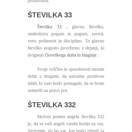
pozitivnost.
ŠTEVILKA 33
Številka 33
, glavna številka,
simbolizira pogum in pogum, zavest,
vero, poštenost in disciplino. To glavno
številko pogosto povežemo z dejanji, ki
dvignejo
človeškega duha in blaginje
.
Svoje veščine in sposobnosti morate
deliti z drugimi, da ustvarite pozitivne
misli, ki vam bodo pomagale, da se boste
usmerili na pravo pot.
ŠTEVILKA 332
Skrivni pomen angela številka 332
je, da se vaši angeli varuhi borijo za vas.
Verjemite, da bo vse, kar bodo izbrali za